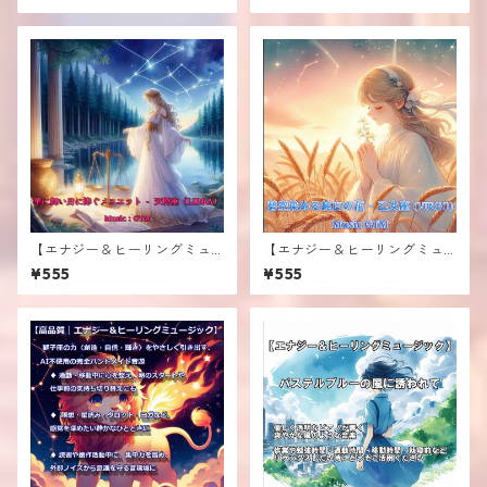
ニング用音楽
【エナジー＆ヒーリングミュ
【エナジー＆ヒーリングミュ
ージック】≪華に舞い月に捧
ージック】≪碧空染める純白
¥555
¥555
ぐメヌエット - 天秤座（LIBR
の花 - 乙女座(VIRGO)≫
A）≫