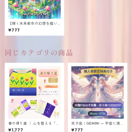
【輝く未来都市の幻想を描い
たヒーリング＆エナジーサウ
¥777
ンドスケープ】≪天煌都市≫T
ENKO TOSHI
同じカテゴリの商品
春の帰り道 ｜ 心を整える「音
双子座｜GEMINI — 宇宙に満
のお守り」
ちる愛と優しさを添えるリス
¥1,777
¥777