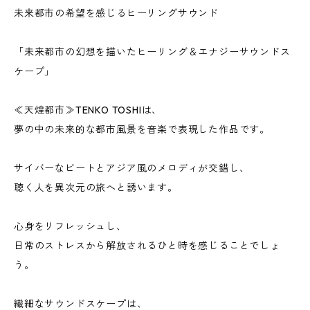
未来都市の希望を感じるヒーリングサウンド
「未来都市の幻想を描いたヒーリング＆エナジーサウンドス
ケープ」
≪天煌都市≫TENKO TOSHIは、
夢の中の未来的な都市風景を音楽で表現した作品です。
サイバーなビートとアジア風のメロディが交錯し、
聴く人を異次元の旅へと誘います。
心身をリフレッシュし、
日常のストレスから解放されるひと時を感じることでしょ
う。
繊細なサウンドスケープは、