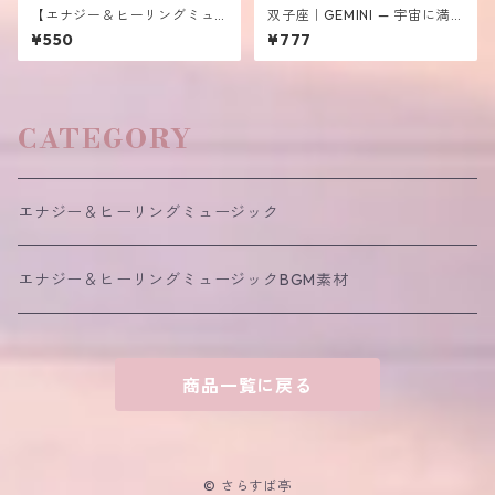
【エナジー＆ヒーリングミュ
双子座｜GEMINI — 宇宙に満
ージック】 ≪パステルブルー
ちる愛と優しさを添えるリス
¥550
¥777
の風に誘われて≫
ニング用音楽
CATEGORY
エナジー＆ヒーリングミュージック
エナジー＆ヒーリングミュージックBGM素材
商品一覧に戻る
© さらすば亭