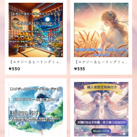
【エナジー＆ヒーリングミュ
【エナジー＆ヒーリングミュ
ージック】 ≪水玲花≫SUIREI
ージック】≪碧空染める純白
¥550
¥555
KA
の花 - 乙女座(VIRGO)≫