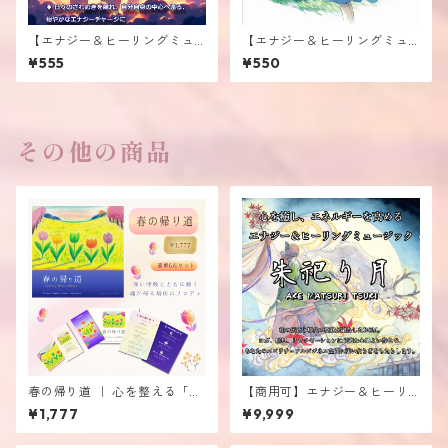
【エナジー＆ヒーリングミュ
【エナジー＆ヒーリングミュ
ージック】 ≪輝く炎を灯す君
ージック】 ≪パステルブルー
¥555
¥550
は太陽 - 獅子座（LEO）≫
の風に誘われて≫
その他の商品
春の帰り道 ｜ 心を整える「音
【商用可】エナジー＆ヒーリ
のお守り」
ングミュージック ≪朱祀り
¥1,777
¥9,999
月≫ AKE MATSURI TSUKI