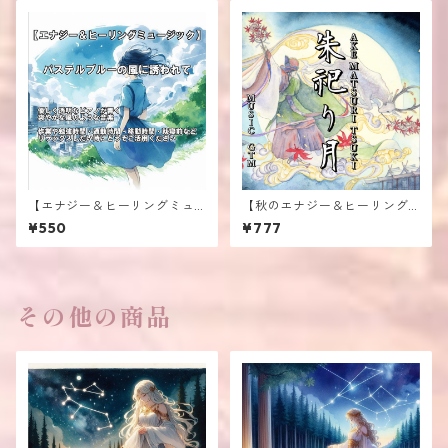
【エナジー＆ヒーリングミュ
【秋のエナジー＆ヒーリング
ージック】 ≪パステルブルー
ミュージック】≪朱祀り月≫A
¥550
¥777
の風に誘われて≫
KE MATSURI TSUKI
その他の商品