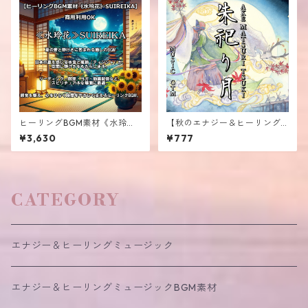
ヒーリングBGM素材《水玲
【秋のエナジー＆ヒーリング
花》SUIREIKA商用利用OK｜
ミュージック】≪朱祀り月≫A
¥3,630
¥777
スピリチュアルな時間に、静
KE MATSURI TSUKI
けさと調和を。
CATEGORY
エナジー＆ヒーリングミュージック
エナジー＆ヒーリングミュージックBGM素材