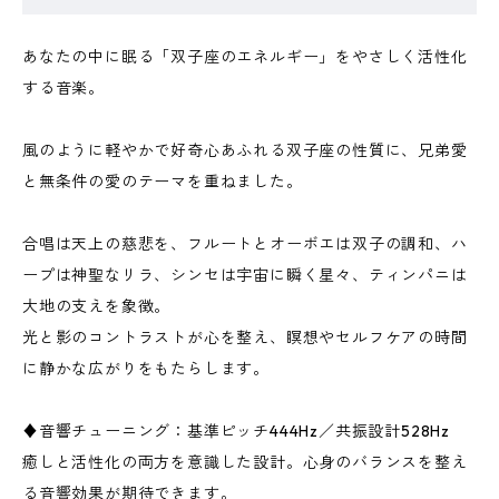
あなたの中に眠る「双子座のエネルギー」をやさしく活性化
する音楽。
風のように軽やかで好奇心あふれる双子座の性質に、兄弟愛
と無条件の愛のテーマを重ねました。
合唱は天上の慈悲を、フルートとオーボエは双子の調和、ハ
ープは神聖なリラ、シンセは宇宙に瞬く星々、ティンパニは
大地の支えを象徴。
光と影のコントラストが心を整え、瞑想やセルフケアの時間
に静かな広がりをもたらします。
♦音響チューニング：基準ピッチ444Hz／共振設計528Hz
癒しと活性化の両方を意識した設計。心身のバランスを整え
る音響効果が期待できます。