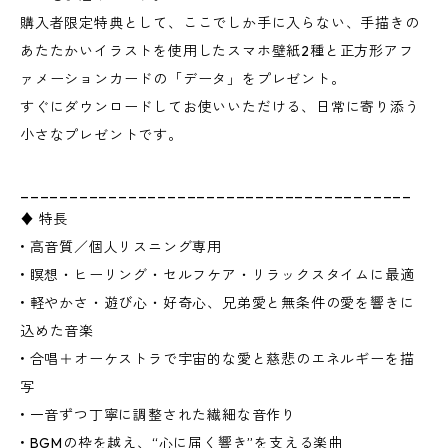
購入者限定特典として、ここでしか手に入らない、手描きの
あたたかいイラストを使用したスマホ壁紙2種と正方形アフ
ァメーションカードの「データ」をプレゼント。
すぐにダウンロードしてお使いいただける、日常に寄り添う
小さなプレゼントです。
________________________________________
♦ 特長
• 高音質／個人リスニング専用
• 瞑想・ヒーリング・セルフケア・リラックスタイムに最適
• 軽やかさ・遊び心・好奇心、兄弟愛と無条件の愛を響きに
込めた音楽
• 合唱＋オーケストラで宇宙的な愛と慈悲のエネルギーを描
写
• 一音ずつ丁寧に調整された繊細な音作り
• BGMの枠を越え、“心に届く響き”を支える楽曲