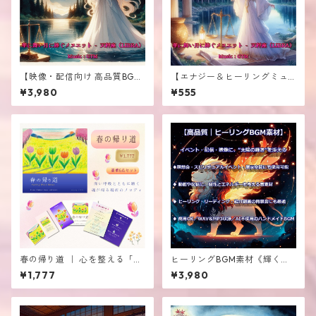
【映像・配信向け 高品質BGM
【エナジー＆ヒーリングミュ
素材】≪華に舞い月に捧ぐメ
ージック】≪華に舞い月に捧
¥3,980
¥555
ヌエット - 天秤座（LIBRA）
ぐメヌエット - 天秤座（LIBR
≫
A）≫
春の帰り道 ｜ 心を整える「音
ヒーリングBGM素材《輝く炎
のお守り」
を灯す君は太陽 - 獅子座（LE
¥1,777
¥3,980
O）》 商用利用OK｜日本製・
完全手作業による高品質音源