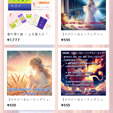
春の帰り道 ｜ 心を整える「音
【エナジー＆ヒーリングミュ
のお守り」
ージック】≪華に舞い月に捧
¥1,777
¥555
ぐメヌエット - 天秤座（LIBR
A）≫
【エナジー＆ヒーリングミュ
【エナジー＆ヒーリングミュ
ージック】≪碧空染める純白
ージック】 ≪輝く炎を灯す君
¥555
¥555
の花 - 乙女座(VIRGO)≫
は太陽 - 獅子座（LEO）≫