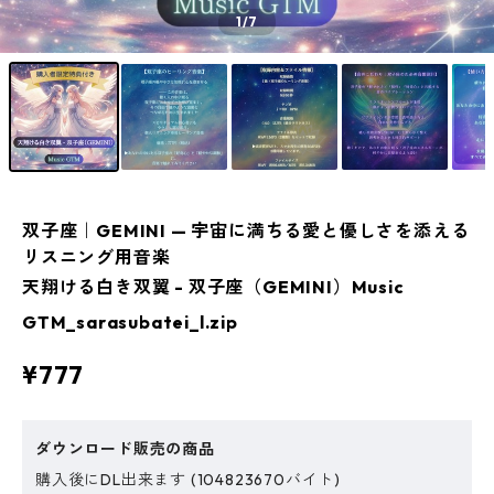
1
/7
双子座｜GEMINI — 宇宙に満ちる愛と優しさを添える
リスニング用音楽
天翔ける白き双翼 - 双子座（GEMINI）Music
GTM_sarasubatei_l.zip
¥777
ダウンロード販売の商品
購入後にDL出来ます (104823670バイト)